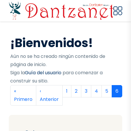
Pasar al contenido principal
¡Bienvenidos!
Aún no se ha creado ningún contenido de
página de inicio.
Siga la
Guía del usuario
para comenzar a
construir su sitio.
Paginación
Primera página
Página anterior
Página
Página
Página
Página
Página
Página
«
‹
1
2
3
4
5
6
Primero
Anterior