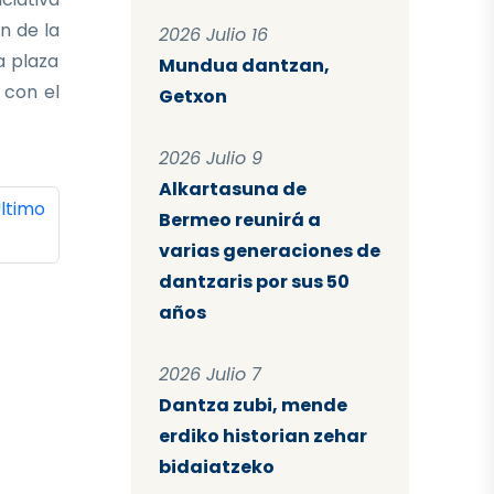
n de la
2026 Julio 16
a plaza
Mundua dantzan,
 con el
Getxon
2026 Julio 9
Alkartasuna de
ina
ltima página
ltimo
Bermeo reunirá a
varias generaciones de
dantzaris por sus 50
años
2026 Julio 7
Dantza zubi, mende
erdiko historian zehar
bidaiatzeko