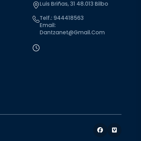
Luis Briñas, 31 48.013 Bilbo
Telf.:
944418563
Email:
Dantzanet@gmail.com
Facebook
Vimeo