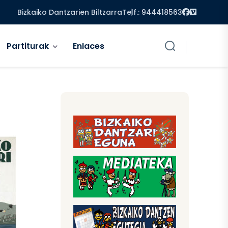
Facebook
Vimeo
Bizkaiko Dantzarien Biltzarra
Telf.: 944418563
Partiturak
Enlaces