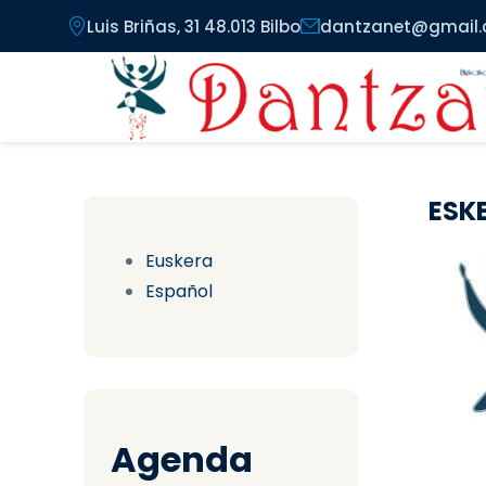
Pasar al contenido principal
Luis Briñas, 31 48.013 Bilbo
dantzanet@gmail
ESK
Euskera
Español
Agenda