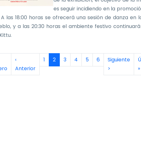
es seguir incidiendo en la promoció
 A las 18:00 horas se ofrecerá una sesión de danza en l
eblo, y a las 20:30 horas el ambiente festivo continuará
ittu.
inación
era página
Página anterior
Página
Página actual
Página
Página
Página
Página
Siguiente pág
Ú
‹
1
2
3
4
5
6
Siguiente
Ú
ero
Anterior
>
»