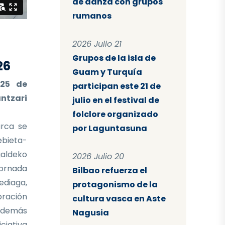
de danza con grupos
rumanos
2026 Julio 21
Grupos de la isla de
26
Guam y Turquía
 25 de
participan este 21 de
ntzari
julio en el festival de
folclore organizado
rca se
por Laguntasuna
ebieta-
aldeko
2026 Julio 20
ornada
Bilbao refuerza el
ediaga,
protagonismo de la
oración
cultura vasca en Aste
 Además
Nagusia
iciativa