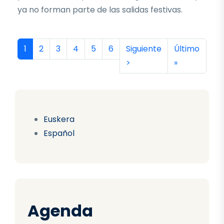
ya no forman parte de las salidas festivas.
Paginación
Página actual
Página
Página
Página
Página
Página
Siguiente página
Última págin
1
2
3
4
5
6
Siguiente
Último
>
»
Euskera
Español
Agenda