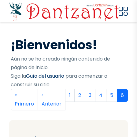
Pasar al contenido principal
¡Bienvenidos!
Aún no se ha creado ningún contenido de
página de inicio.
Siga la
Guía del usuario
para comenzar a
construir su sitio.
Paginación
Primera página
Página anterior
Página
Página
Página
Página
Página
Página
«
‹
1
2
3
4
5
6
Primero
Anterior