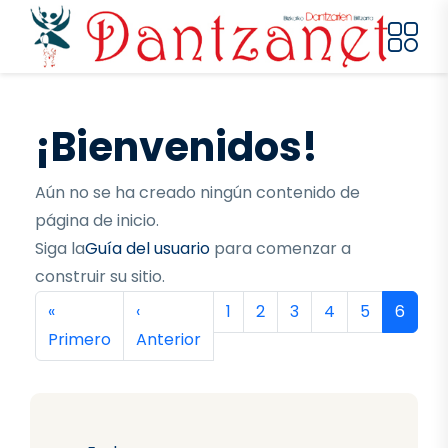
Pasar al contenido principal
¡Bienvenidos!
Aún no se ha creado ningún contenido de
página de inicio.
Siga la
Guía del usuario
para comenzar a
construir su sitio.
Paginación
Primera página
Página anterior
Página
Página
Página
Página
Página
Página
«
‹
1
2
3
4
5
6
Primero
Anterior