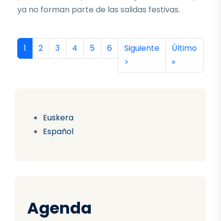
ya no forman parte de las salidas festivas.
Paginación
Página actual
Página
Página
Página
Página
Página
Siguiente página
Última págin
1
2
3
4
5
6
Siguiente
Último
>
»
Euskera
Español
Agenda