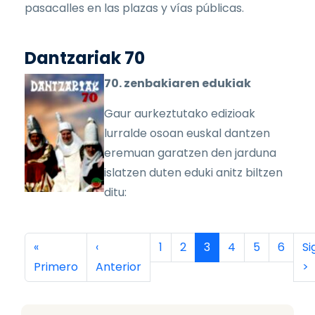
pasacalles en las plazas y vías públicas.
Dantzariak 70
70. zenbakiaren edukiak
Gaur aurkeztutako edizioak
lurralde osoan euskal dantzen
eremuan garatzen den jarduna
islatzen duten eduki anitz biltzen
ditu:
Paginación
Primera página
Página anterior
Página
Página
Página actual
Página
Página
Página
Si
«
‹
1
2
3
4
5
6
Si
Primero
Anterior
>