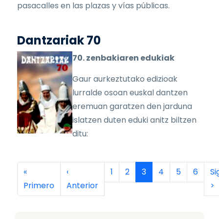
pasacalles en las plazas y vías públicas.
Dantzariak 70
70. zenbakiaren edukiak
Gaur aurkeztutako edizioak
lurralde osoan euskal dantzen
eremuan garatzen den jarduna
islatzen duten eduki anitz biltzen
ditu:
Paginación
Primera página
Página anterior
Página
Página
Página actual
Página
Página
Página
Si
«
‹
1
2
3
4
5
6
Si
Primero
Anterior
>