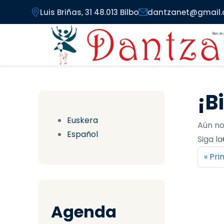
Pasar al contenido principal
Luis Briñas, 31 48.013 Bilbo
dantzanet@gmail
¡B
Euskera
Aún no
Español
Siga la
Pag
Prim
« Pr
Agenda