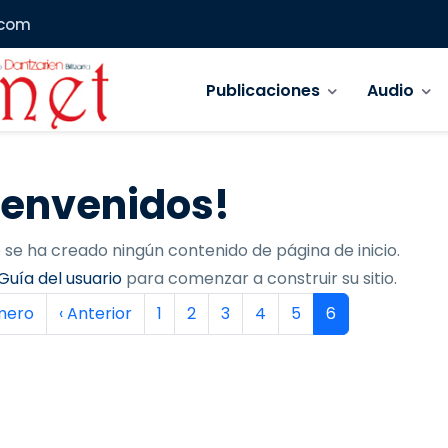
.com
Navegación principal
Publicaciones
Audio
ienvenidos!
 se ha creado ningún contenido de página de inicio.
Guía del usuario
para comenzar a construir su sitio.
inación
era página
Página anterior
Página
Página
Página
Página
Página
Página actual
imero
‹ Anterior
1
2
3
4
5
6