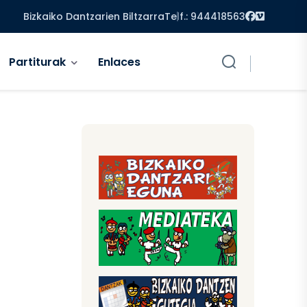
Facebook
Vimeo
Bizkaiko Dantzarien Biltzarra
Telf.: 944418563
Partiturak
Enlaces