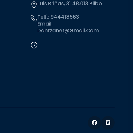
Luis Briñas, 31 48.013 Bilbo
Telf.:
944418563
Email:
Dantzanet@gmail.com
Facebook
Vimeo