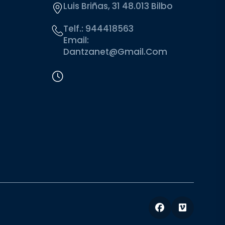
Luis Briñas, 31 48.013 Bilbo
Telf.:
944418563
Email:
Dantzanet@gmail.com
Facebook
Vimeo