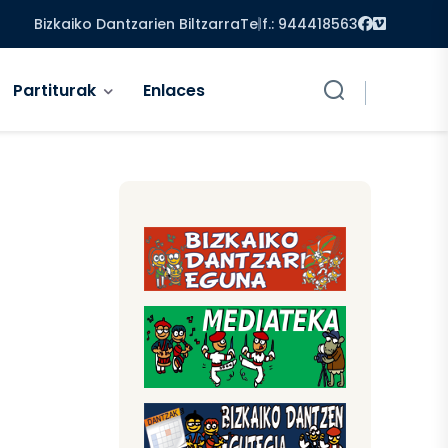
Facebook
Vimeo
Bizkaiko Dantzarien Biltzarra
Telf.: 944418563
Partiturak
Enlaces