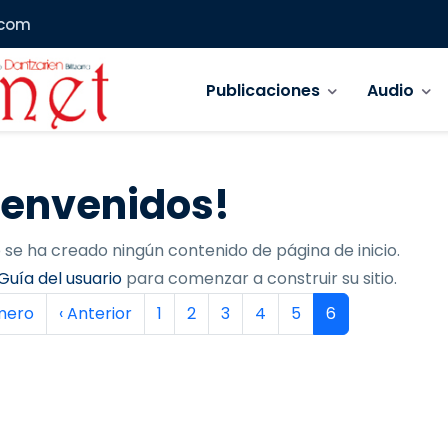
.com
Navegación principal
Publicaciones
Audio
ienvenidos!
 se ha creado ningún contenido de página de inicio.
Guía del usuario
para comenzar a construir su sitio.
inación
era página
Página anterior
Página
Página
Página
Página
Página
Página actual
imero
‹ Anterior
1
2
3
4
5
6