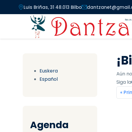
Pasar al contenido principal
Luis Briñas, 31 48.013 Bilbo
dantzanet@gmail
¡B
Euskera
Aún no
Español
Siga la
Pag
Prim
« Pr
Agenda