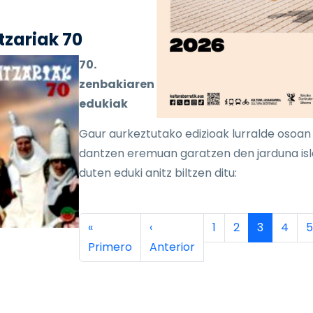
zariak 70
70.
zenbakiaren
edukiak
Gaur aurkeztutako edizioak lurralde osoan
dantzen eremuan garatzen den jarduna is
duten eduki anitz biltzen ditu:
inación
Primera página
Página anterior
Página
Página
Página ac
Págin
P
«
‹
1
2
3
4
5
Primero
Anterior