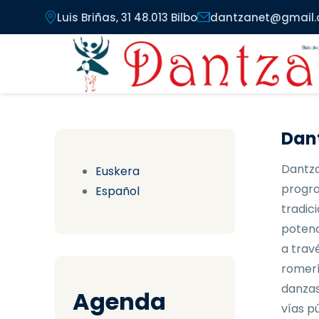
Pasar al contenido principal
Luis Briñas, 31 48.013 Bilbo
dantzanet@gmail
Dant
Dantza
Euskera
progra
Español
tradici
potenc
a trav
romerí
danzas
Agenda
vías pú