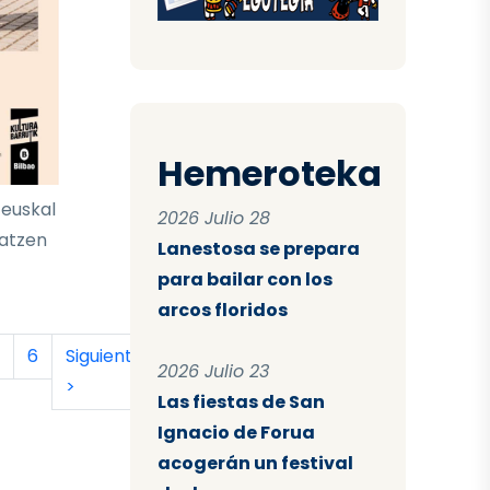
Hemeroteka
 euskal
2026 Julio 28
latzen
Lanestosa se prepara
para bailar con los
arcos floridos
tual
a
ágina
Página
Siguiente página
Última página
6
Siguiente
Último
2026 Julio 23
>
»
Las fiestas de San
Ignacio de Forua
acogerán un festival