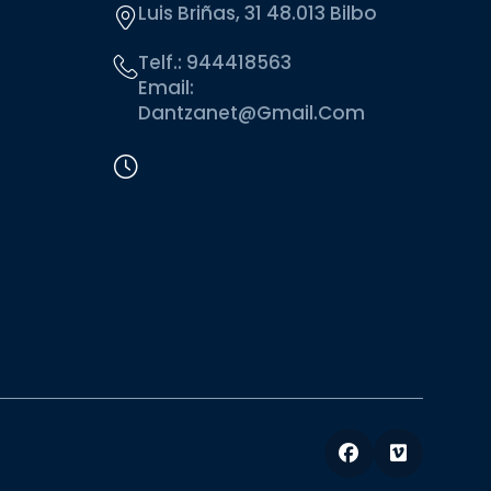
Luis Briñas, 31 48.013 Bilbo
Telf.:
944418563
Email:
Dantzanet@gmail.com
Facebook
Vimeo