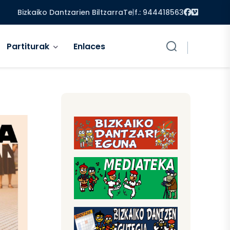
Facebook
Vimeo
Bizkaiko Dantzarien Biltzarra
Telf.: 944418563
Partiturak
Enlaces