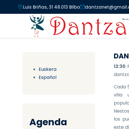
Pasar al contenido principal
Luis Briñas, 31 48.013 Bilbo
dantzanet@gmail
DAN
12:30
Euskera
dantzar
Español
Cada 5
villa
popula
Nestos
Agenda
los pu
este d