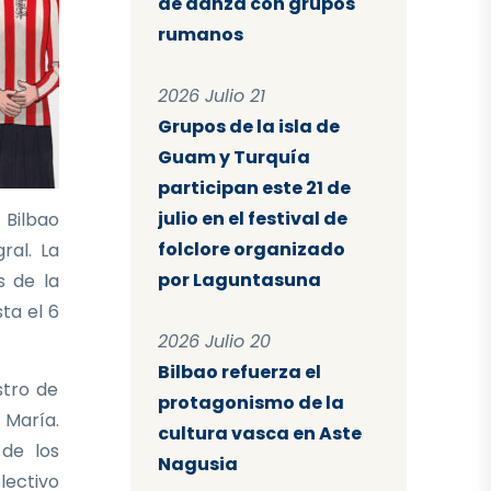
de danza con grupos
rumanos
2026 Julio 21
Grupos de la isla de
Guam y Turquía
participan este 21 de
julio en el festival de
 Bilbao
folclore organizado
ral. La
por Laguntasuna
s de la
sta el 6
2026 Julio 20
Bilbao refuerza el
stro de
protagonismo de la
 María.
cultura vasca en Aste
 de los
Nagusia
lectivo