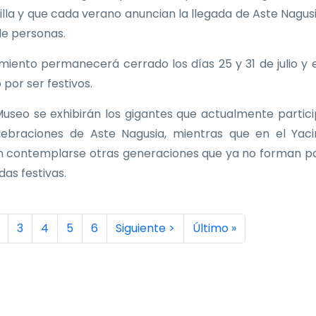
Villa y que cada verano anuncian la llegada de Aste Nagus
de personas.
imiento permanecerá cerrado los días 25 y 31 de julio y e
 por ser festivos.
Museo se exhibirán los gigantes que actualmente partic
lebraciones de Aste Nagusia, mientras que en el Yac
 contemplarse otras generaciones que ya no forman p
idas festivas.
inación
a actual
ágina
Página
Página
Página
Página
Siguiente página
Última página
3
4
5
6
Siguiente >
Último »