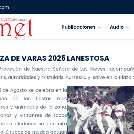
.com
Navegación principal
Publicaciones
Audio
ZA DE VARAS 2025 LANESTOSA
Procesión de Nuestra Señora de Las Nieves acompañ
is, autoridades y txistularis. Aurresku y salve en la Plaza
 de Agosto se celebra en la
 una de las fiestas mas
res y animadas de la zona.
anos y visitantes de todos
eblos aledaños se dan cita
ía. Grupos de música actuan