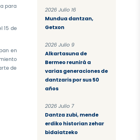
ia para
2026 Julio 16
Mundua dantzan,
Getxon
l 15 de
2026 Julio 9
ipan en
Alkartasuna de
imiento
Bermeo reunirá a
arte de
varias generaciones de
dantzaris por sus 50
años
2026 Julio 7
Dantza zubi, mende
erdiko historian zehar
bidaiatzeko