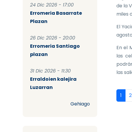
24 Dic 2026 - 17:00
de la 
Erromeria Basarrate
miles 
Plazan
El Yac
agosto
26 Dic 2026 - 20:00
Erromeria Santiago
En el 
plazan
las ce
podrán
31 Dic 2026 - 11:30
las sal
Erraldoien kalejira
Luzarran
Pag
Págin
P
1
2
Gehiago