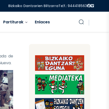
Facebook
Vimeo
Bizkaiko Dantzarien Biltzarra
Telf.: 944418563
Partiturak
Enlaces
ada de
 Nueva.