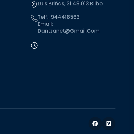
Luis Briñas, 31 48.013 Bilbo
Telf.:
944418563
Email:
Dantzanet@gmail.com
Facebook
Vimeo