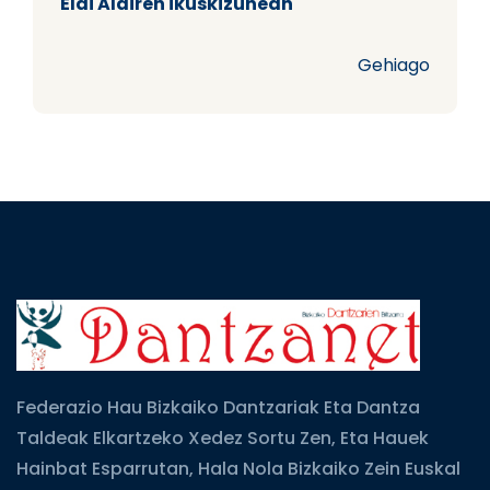
Elai Alairen ikuskizunean
Gehiago
Federazio Hau Bizkaiko Dantzariak Eta Dantza
Taldeak Elkartzeko Xedez Sortu Zen, Eta Hauek
Hainbat Esparrutan, Hala Nola Bizkaiko Zein Euskal