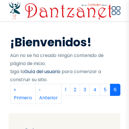
Pasar al contenido principal
¡Bienvenidos!
Aún no se ha creado ningún contenido de
página de inicio.
Siga la
Guía del usuario
para comenzar a
construir su sitio.
Paginación
Primera página
Página anterior
Página
Página
Página
Página
Página
Página
«
‹
1
2
3
4
5
6
Primero
Anterior