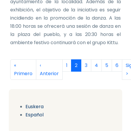
ayuntamiento de la localidad. Además de la
exhibición, el objetivo de la iniciativa es seguir
incidiendo en la promoción de la danza. A las
18:00 horas se ofrecerá una sesión de danza en
la plaza del pueblo, y a las 20:30 horas el
ambiente festivo continuará con el grupo Kittu.
Paginación
Primera página
Página anterior
Página
Página actual
Página
Página
Página
Página
Si
«
‹
1
2
3
4
5
6
Si
Primero
Anterior
>
Euskera
Español