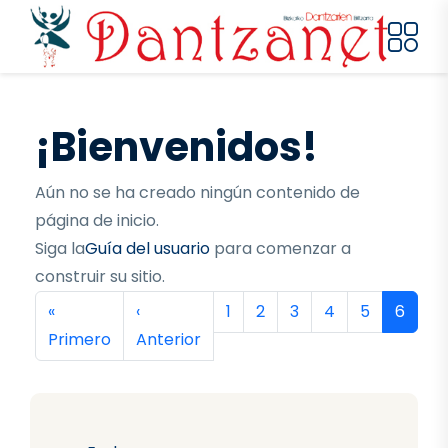
Pasar al contenido principal
¡Bienvenidos!
Aún no se ha creado ningún contenido de
página de inicio.
Siga la
Guía del usuario
para comenzar a
construir su sitio.
Paginación
Primera página
Página anterior
Página
Página
Página
Página
Página
Página
«
‹
1
2
3
4
5
6
Primero
Anterior