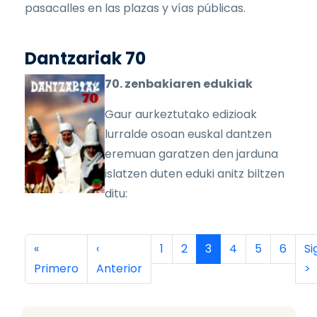
pasacalles en las plazas y vías públicas.
Dantzariak 70
70. zenbakiaren edukiak
Gaur aurkeztutako edizioak
lurralde osoan euskal dantzen
eremuan garatzen den jarduna
islatzen duten eduki anitz biltzen
ditu:
Paginación
Primera página
Página anterior
Página
Página
Página actual
Página
Página
Página
Si
«
‹
1
2
3
4
5
6
Si
Primero
Anterior
>