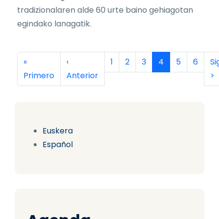
tradizionalaren alde 60 urte baino gehiagotan
egindako lanagatik.
Paginación
Primera página
Página anterior
Página
Página
Página
Página actual
Página
Página
Si
«
‹
1
2
3
4
5
6
Si
Primero
Anterior
>
Euskera
Español