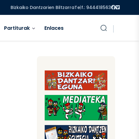
Facebook
Vimeo
Bizkaiko Dantzarien Biltzarra
Telf.: 944418563
Partiturak
Enlaces