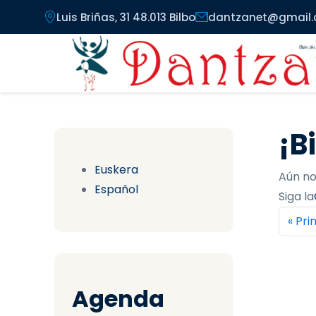
Pasar al contenido principal
Luis Briñas, 31 48.013 Bilbo
dantzanet@gmail
¡B
Euskera
Aún no
Español
Siga la
Pag
Prim
« Pr
Agenda