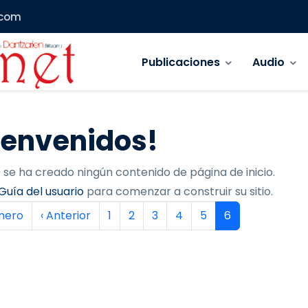
.com
Navegación principal
Publicaciones
Audio
ienvenidos!
 se ha creado ningún contenido de página de inicio.
Guía del usuario
para comenzar a construir su sitio.
inación
era página
Página anterior
Página
Página
Página
Página
Página
Página actual
imero
‹ Anterior
1
2
3
4
5
6