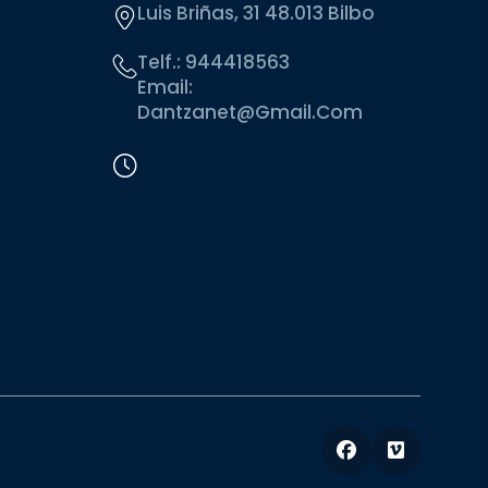
Luis Briñas, 31 48.013 Bilbo
Telf.:
944418563
Email:
Dantzanet@gmail.com
Facebook
Vimeo