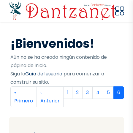
Pasar al contenido principal
¡Bienvenidos!
Aún no se ha creado ningún contenido de
página de inicio.
Siga la
Guía del usuario
para comenzar a
construir su sitio.
Paginación
Primera página
Página anterior
Página
Página
Página
Página
Página
Página
«
‹
1
2
3
4
5
6
Primero
Anterior