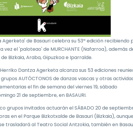
 Agerketa' de Basauri celebra su 53ª edición recibiendo 
a vez el 'paloteao' de MURCHANTE (Nafarroa), además d
 de Bizkaia, Araba, Gipuzkoa e Iparralde.
 Herriko Dantza Agerketa alcanza sus 53 ediciones reuni
grupos AUTÓCTONOS de danzas vascas y otras activida
mentarias el fin de semana del viernes 19, sábado
omingo 21 de septiembre, en BASAURI.
nco grupos invitados actuarán el SÁBADO 20 de septiembr
oras en el Parque Bizkotxalde de Basauri (Bizkaia), aunque
 se trasladará al Teatro Social Antzokia, también en Basaur