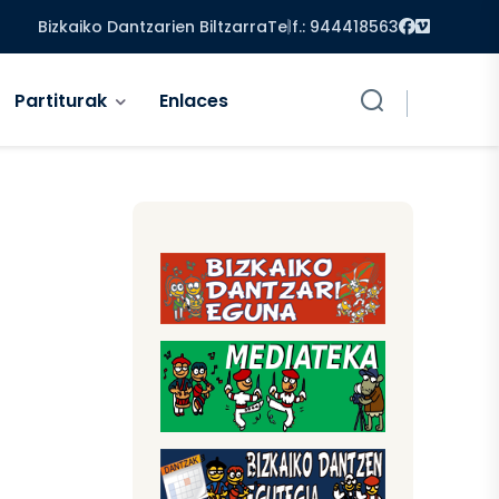
Facebook
Vimeo
Bizkaiko Dantzarien Biltzarra
Telf.: 944418563
Partiturak
Enlaces