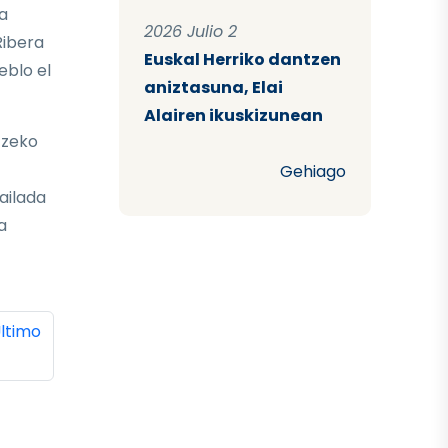
a
2026 Julio 2
Ribera
Euskal Herriko dantzen
eblo el
aniztasuna, Elai
Alairen ikuskizunean
tzeko
Gehiago
ailada
a
ina
ltima página
ltimo