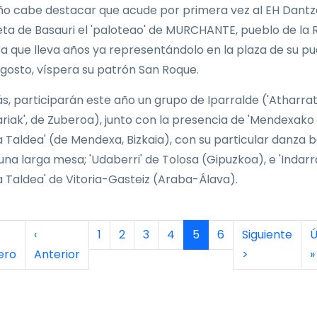
ño cabe destacar que acude por primera vez al EH Dantz
ta de Basauri el 'paloteao' de MURCHANTE, pueblo de la 
a que lleva años ya representándolo en la plaza de su pu
agosto, víspera su patrón San Roque.
, participarán este año un grupo de Iparralde ('Atharra
riak', de Zuberoa), junto con la presencia de 'Mendexako
 Taldea' (de Mendexa, Bizkaia), con su particular danza b
una larga mesa; 'Udaberri' de Tolosa (Gipuzkoa), e 'Indarr
 Taldea' de Vitoria-Gasteiz (Araba-Álava).
inación
era página
Página anterior
Página
Página
Página
Página
Página actual
Página
Siguiente pág
Ú
‹
1
2
3
4
5
6
Siguiente
Ú
ero
Anterior
>
»