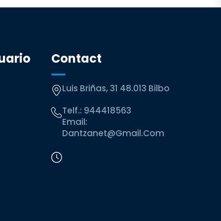
uario
Contact
Luis Briñas, 31 48.013 Bilbo
Telf.:
944418563
Email:
Dantzanet@gmail.com