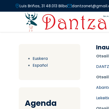
Pasar al contenido principal
Luis Briñas, 31 48.013 Bilbo
dantzanet@gmail
Inau
Otsail
Euskera
Español
DANTZ
Otsail
Abant
Lekeit
Agenda
Otsail