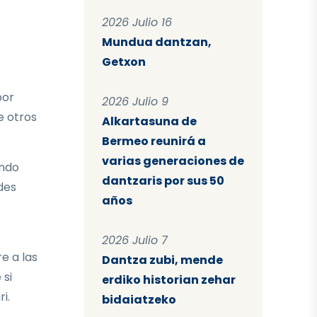
2026 Julio 16
Mundua dantzan,
Getxon
por
2026 Julio 9
e otros
Alkartasuna de
Bermeo reunirá a
varias generaciones de
endo
dantzaris por sus 50
des
años
2026 Julio 7
e a las
Dantza zubi, mende
 si
erdiko historian zehar
i.
bidaiatzeko