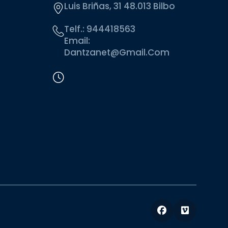
Luis Briñas, 31 48.013 Bilbo
Telf.:
944418563
Email:
Dantzanet@gmail.com
Facebook
Vimeo