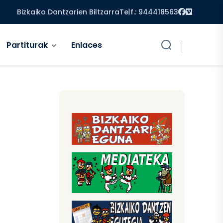
Facebook
Vimeo
Bizkaiko Dantzarien Biltzarra
Telf.: 944418563
Partiturak
Enlaces