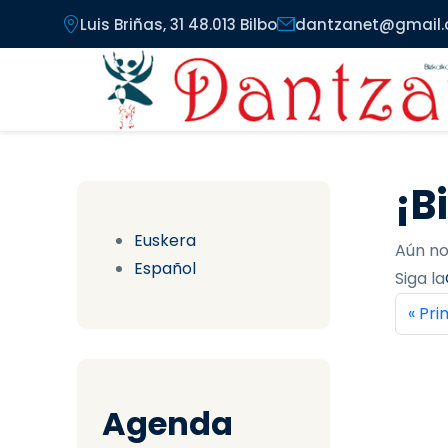
Pasar al contenido principal
Luis Briñas, 31 48.013 Bilbo
dantzanet@gmail
¡B
Euskera
Aún no
Español
Siga la
Pag
Prim
« Pr
Agenda