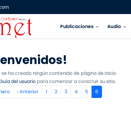
.com
Navegación principal
Publicaciones
Audio
ienvenidos!
 se ha creado ningún contenido de página de inicio.
Guía del usuario
para comenzar a construir su sitio.
inación
era página
Página anterior
Página
Página
Página
Página
Página
Página actual
imero
‹ Anterior
1
2
3
4
5
6