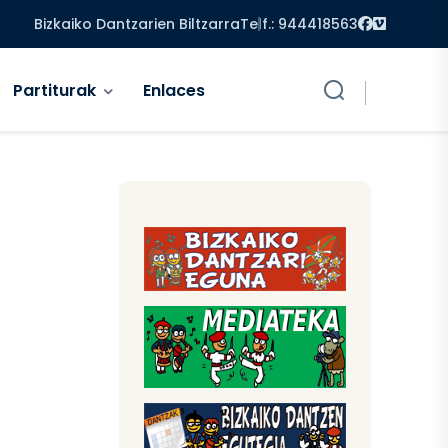
Facebook
Vimeo
Bizkaiko Dantzarien Biltzarra
Telf.: 944418563
Partiturak
Enlaces