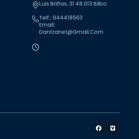
Luis Briñas, 31 48.013 Bilbo
Telf.:
944418563
Email:
Dantzanet@gmail.com
Facebook
Vimeo