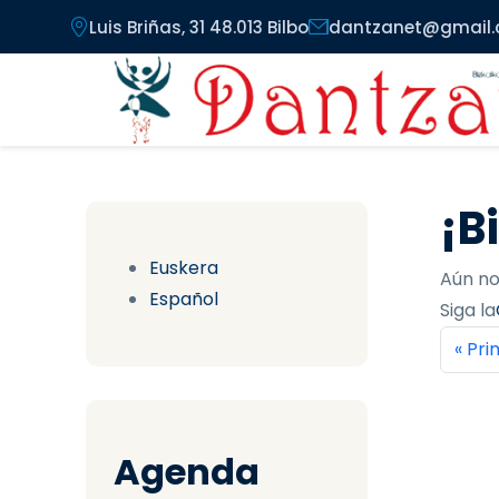
Pasar al contenido principal
Luis Briñas, 31 48.013 Bilbo
dantzanet@gmail
¡B
Euskera
Aún no
Español
Siga la
Pag
Prim
« Pr
Agenda