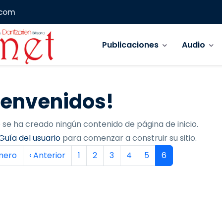
.com
Navegación principal
Publicaciones
Audio
ienvenidos!
 se ha creado ningún contenido de página de inicio.
Guía del usuario
para comenzar a construir su sitio.
inación
era página
Página anterior
Página
Página
Página
Página
Página
Página actual
imero
‹ Anterior
1
2
3
4
5
6