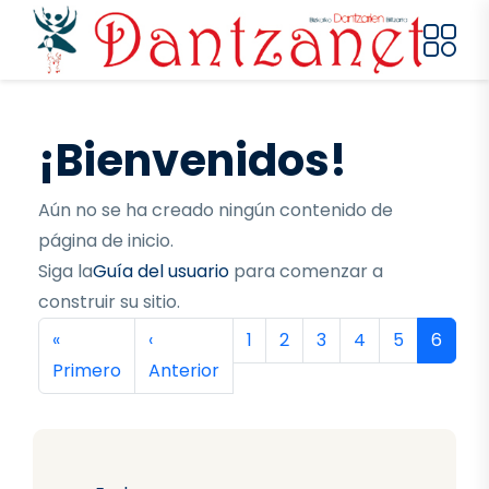
Pasar al contenido principal
¡Bienvenidos!
Aún no se ha creado ningún contenido de
página de inicio.
Siga la
Guía del usuario
para comenzar a
construir su sitio.
Paginación
Primera página
Página anterior
Página
Página
Página
Página
Página
Página
«
‹
1
2
3
4
5
6
Primero
Anterior