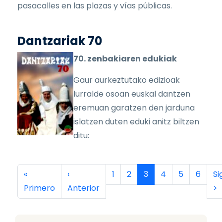
pasacalles en las plazas y vías públicas.
Dantzariak 70
70. zenbakiaren edukiak
Gaur aurkeztutako edizioak
lurralde osoan euskal dantzen
eremuan garatzen den jarduna
islatzen duten eduki anitz biltzen
ditu:
Paginación
Primera página
Página anterior
Página
Página
Página actual
Página
Página
Página
Si
«
‹
1
2
3
4
5
6
Si
Primero
Anterior
>