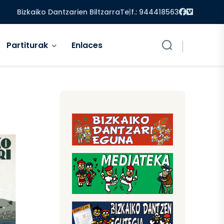
Facebook
Vimeo
Bizkaiko Dantzarien Biltzarra
Telf.: 944418563
Partiturak
Enlaces