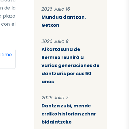
n de la
2026 Julio 16
a plaza
Mundua dantzan,
 con el
Getxon
2026 Julio 9
Alkartasuna de
ina
ltima página
ltimo
Bermeo reunirá a
varias generaciones de
dantzaris por sus 50
años
2026 Julio 7
Dantza zubi, mende
erdiko historian zehar
bidaiatzeko