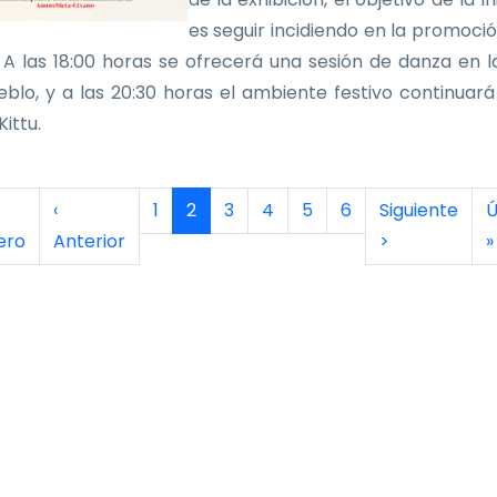
es seguir incidiendo en la promoció
 A las 18:00 horas se ofrecerá una sesión de danza en l
eblo, y a las 20:30 horas el ambiente festivo continuará
ittu.
inación
era página
Página anterior
Página
Página actual
Página
Página
Página
Página
Siguiente pág
Ú
‹
1
2
3
4
5
6
Siguiente
Ú
ero
Anterior
>
»