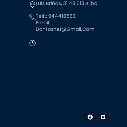
Luis Briñas, 31 48.013 Bilbo
Telf.:
944418563
Email:
Dantzanet@gmail.com
Facebook
Vimeo