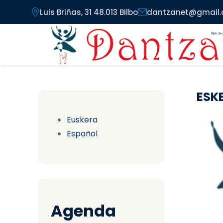
Pasar al contenido principal
Luis Briñas, 31 48.013 Bilbo
dantzanet@gmail
ESK
Euskera
Español
Agenda