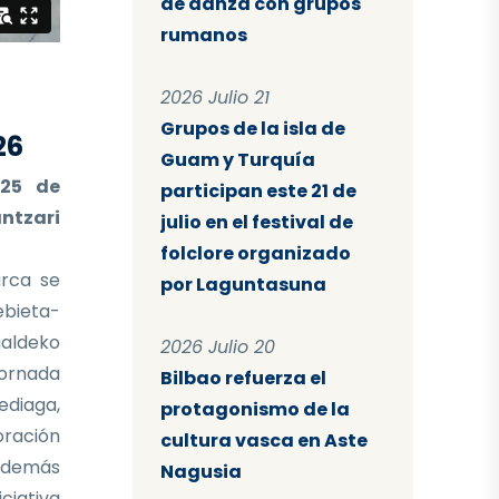
de danza con grupos
rumanos
2026 Julio 21
Grupos de la isla de
26
Guam y Turquía
 25 de
participan este 21 de
ntzari
julio en el festival de
folclore organizado
rca se
por Laguntasuna
ebieta-
aldeko
2026 Julio 20
ornada
Bilbao refuerza el
ediaga,
protagonismo de la
oración
cultura vasca en Aste
 Además
Nagusia
iciativa