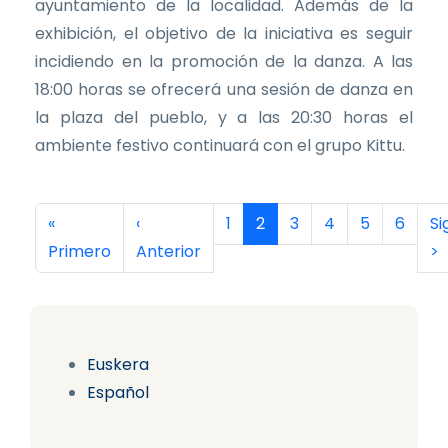
ayuntamiento de la localidad. Además de la
exhibición, el objetivo de la iniciativa es seguir
incidiendo en la promoción de la danza. A las
18:00 horas se ofrecerá una sesión de danza en
la plaza del pueblo, y a las 20:30 horas el
ambiente festivo continuará con el grupo Kittu.
Paginación
Primera página
Página anterior
Página
Página actual
Página
Página
Página
Página
Si
«
‹
1
2
3
4
5
6
Si
Primero
Anterior
>
Euskera
Español