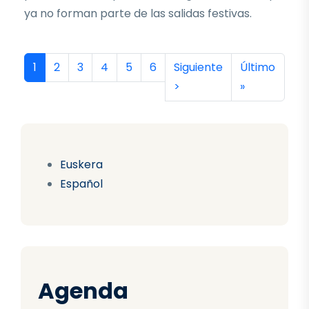
ya no forman parte de las salidas festivas.
Paginación
Página actual
Página
Página
Página
Página
Página
Siguiente página
Última págin
1
2
3
4
5
6
Siguiente
Último
>
»
Euskera
Español
Agenda