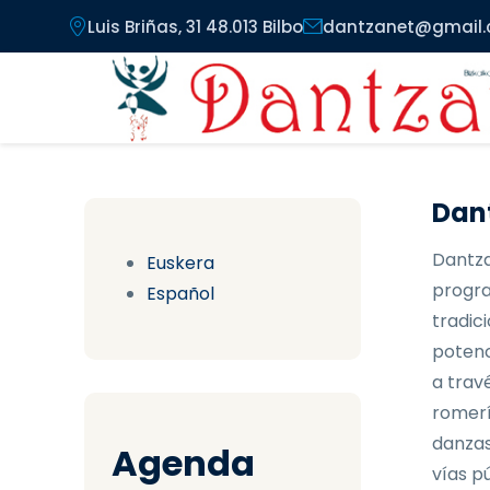
Pasar al contenido principal
Luis Briñas, 31 48.013 Bilbo
dantzanet@gmail
Dant
Dantza
Euskera
progra
Español
tradici
potenc
a trav
romerí
danzas
Agenda
vías pú