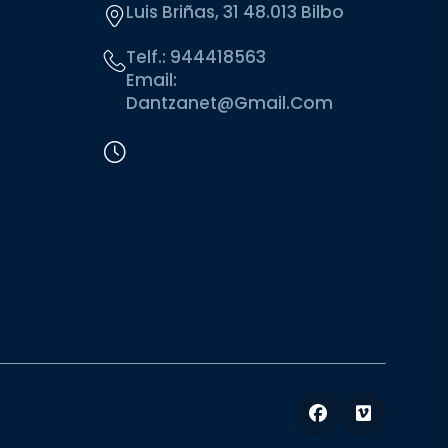
Luis Briñas, 31 48.013 Bilbo
Telf.:
944418563
Email:
Dantzanet@gmail.com
Facebook
Vimeo