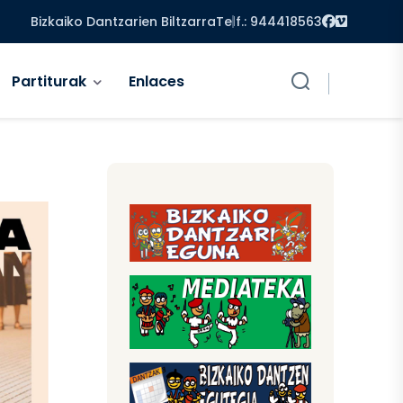
Facebook
Vimeo
Bizkaiko Dantzarien Biltzarra
Telf.: 944418563
Partiturak
Enlaces