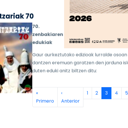
zariak 70
70.
zenbakiaren
edukiak
Gaur aurkeztutako edizioak lurralde osoan
dantzen eremuan garatzen den jarduna is
duten eduki anitz biltzen ditu:
inación
Primera página
Página anterior
Página
Página
Página ac
Págin
P
«
‹
1
2
3
4
5
Primero
Anterior