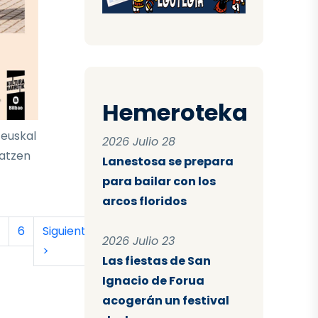
Hemeroteka
 euskal
2026 Julio 28
latzen
Lanestosa se prepara
para bailar con los
arcos floridos
tual
a
ágina
Página
Siguiente página
Última página
6
Siguiente
Último
2026 Julio 23
>
»
Las fiestas de San
Ignacio de Forua
acogerán un festival