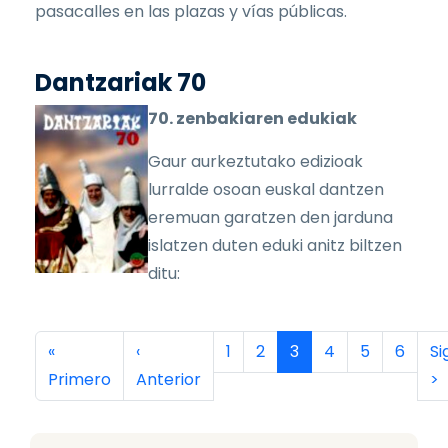
pasacalles en las plazas y vías públicas.
Dantzariak 70
70. zenbakiaren edukiak
Gaur aurkeztutako edizioak
lurralde osoan euskal dantzen
eremuan garatzen den jarduna
islatzen duten eduki anitz biltzen
ditu:
Paginación
Primera página
Página anterior
Página
Página
Página actual
Página
Página
Página
Si
«
‹
1
2
3
4
5
6
Si
Primero
Anterior
>