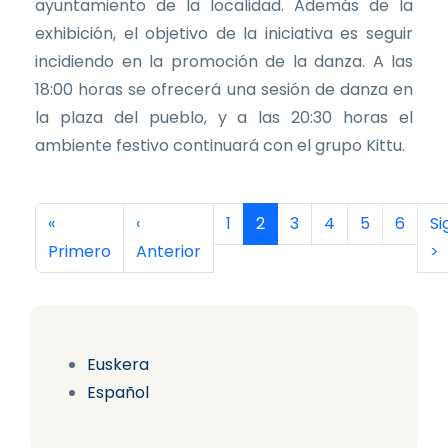
ayuntamiento de la localidad. Además de la
exhibición, el objetivo de la iniciativa es seguir
incidiendo en la promoción de la danza. A las
18:00 horas se ofrecerá una sesión de danza en
la plaza del pueblo, y a las 20:30 horas el
ambiente festivo continuará con el grupo Kittu.
Paginación
Primera página
Página anterior
Página
Página actual
Página
Página
Página
Página
Si
«
‹
1
2
3
4
5
6
Si
Primero
Anterior
>
Euskera
Español