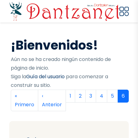
Pasar al contenido principal
¡Bienvenidos!
Aún no se ha creado ningún contenido de
página de inicio.
Siga la
Guía del usuario
para comenzar a
construir su sitio.
Paginación
Primera página
Página anterior
Página
Página
Página
Página
Página
Página
«
‹
1
2
3
4
5
6
Primero
Anterior