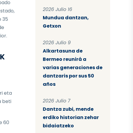
ipado
2026 Julio 16
stado,
Mundua dantzan,
o 35
Getxon
de
ior.
2026 Julio 9
Alkartasuna de
AK
Bermeo reunirá a
varias generaciones de
dantzaris por sus 50
años
ri eta
2026 Julio 7
 beti
Dantza zubi, mende
erdiko historian zehar
e 60
bidaiatzeko