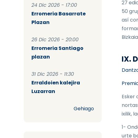
27 edi
24 Dic 2026 - 17:00
50 gru
Erromeria Basarrate
así co
Plazan
formac
Bizkaia
26 Dic 2026 - 20:00
Erromeria Santiago
plazan
IX.
Dantzar
31 Dic 2026 - 11:30
Erraldoien kalejira
Premio
Luzarran
Esker 
nortas
Gehiago
ixilik,
1- Ond
urte b