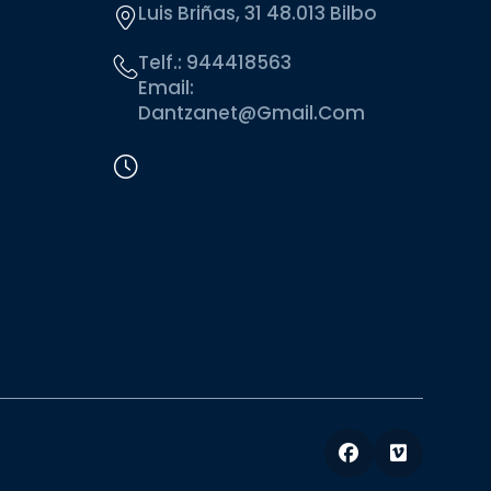
Luis Briñas, 31 48.013 Bilbo
Telf.:
944418563
Email:
Dantzanet@gmail.com
Facebook
Vimeo