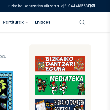
Facebook
Vimeo
Bizkaiko Dantzarien Biltzarra
Telf.: 944418563
Partiturak
Enlaces
DO: