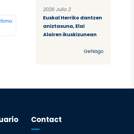
2026 Julio 2
Euskal Herriko dantzen
ina
ltima página
ltimo
aniztasuna, Elai
Alairen ikuskizunean
Gehiago
uario
Contact