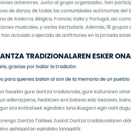
ciones anteriores. Junto al grupo organizador, han partic
pos de danza, de todas las comunidades autónomas del E
mo de Andorra, Bélgica, Francia, Italia y Portugal, así com
iones musicales, y varios bertsolaris. Además, 18 grupos 
 han actuado o ejercido de anfitriones en la jornada exter
 DANTZA TRADIZIONALAREN ESKER ON
is, gracias por bailar la tradición
s para quienes bailan al son de la memoria de un pueblo
on hauekin gure dantza tradizionala, gure kulturaren oinar
un adierazpena, hedatzen era batean edo bestean, baina
 lagun eta entitateek egindako lana ikusgarri egin nahi dugu.
orengo Dantza Taldeei, Euskal Dantza tradizionalaren ald
aino gehiagotan egindako lanagatik.