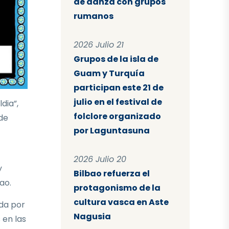
de danza con grupos
rumanos
2026 Julio 21
Grupos de la isla de
Guam y Turquía
participan este 21 de
julio en el festival de
dia”,
folclore organizado
 de
por Laguntasuna
2026 Julio 20
y
Bilbao refuerza el
ao.
protagonismo de la
cultura vasca en Aste
ida por
Nagusia
 en las