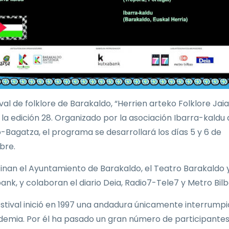
ival de folklore de Barakaldo, “Herrien arteko Folklore Jaial
a la edición 28. Organizado por la asociación Ibarra-kaldu
-Bagatza, el programa se desarrollará los días 5 y 6 de
bre.
inan el Ayuntamiento de Barakaldo, el Teatro Barakaldo 
ank, y colaboran el diario Deia, Radio7-Tele7 y Metro Bilb
estival inició en 1997 una andadura únicamente interrump
demia. Por él ha pasado un gran número de participantes