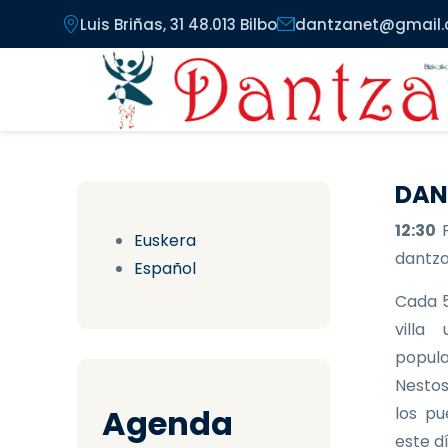
Pasar al contenido principal
Luis Briñas, 31 48.013 Bilbo
dantzanet@gmail
DAN
12:30
Euskera
dantzar
Español
Cada 5
villa
popula
Nestos
Agenda
los pu
este d