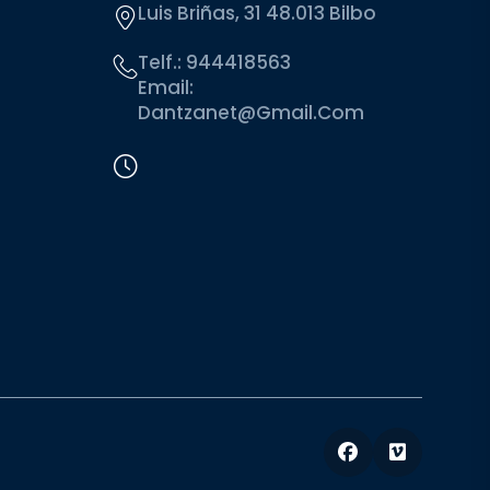
Luis Briñas, 31 48.013 Bilbo
Telf.:
944418563
Email:
Dantzanet@gmail.com
Facebook
Vimeo