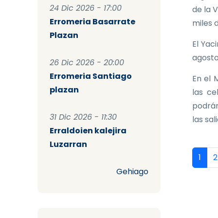
24 Dic 2026 - 17:00
de la 
Erromeria Basarrate
miles 
Plazan
El Yac
agosto
26 Dic 2026 - 20:00
Erromeria Santiago
En el 
plazan
las ce
podrán
31 Dic 2026 - 11:30
las sal
Erraldoien kalejira
Luzarran
Pag
Págin
P
1
2
Gehiago