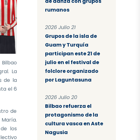
de danza con grupos
rumanos
2026 Julio 21
Grupos de la isla de
Guam y Turquía
participan este 21 de
julio en el festival de
 Bilbao
folclore organizado
ral. La
por Laguntasuna
s de la
sta el 6
2026 Julio 20
Bilbao refuerza el
stro de
protagonismo de la
 María.
cultura vasca en Aste
 de los
Nagusia
lectivo