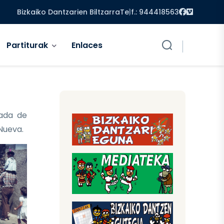
Facebook
Vimeo
Bizkaiko Dantzarien Biltzarra
Telf.: 944418563
Partiturak
Enlaces
ada de
 Nueva.