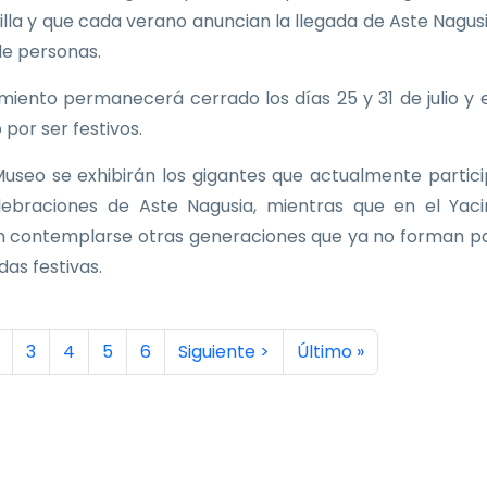
Villa y que cada verano anuncian la llegada de Aste Nagus
de personas.
imiento permanecerá cerrado los días 25 y 31 de julio y e
 por ser festivos.
Museo se exhibirán los gigantes que actualmente partic
lebraciones de Aste Nagusia, mientras que en el Yac
 contemplarse otras generaciones que ya no forman p
idas festivas.
inación
a actual
ágina
Página
Página
Página
Página
Siguiente página
Última página
3
4
5
6
Siguiente >
Último »