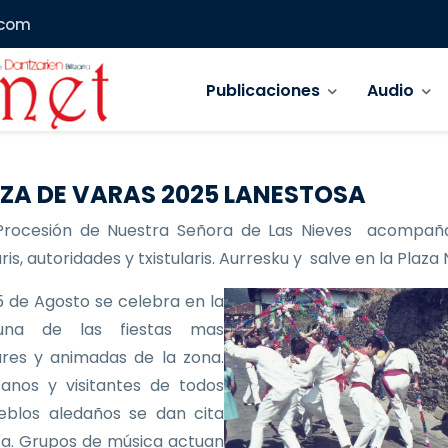
.com
Navegación principal
Publicaciones
Audio
ZA DE VARAS 2025 LANESTOSA
Procesión de Nuestra Señora de Las Nieves acompañ
is, autoridades y txistularis. Aurresku y salve en la Plaza
 de Agosto se celebra en la
 una de las fiestas mas
res y animadas de la zona.
anos y visitantes de todos
eblos aledaños se dan cita
ía. Grupos de música actuan