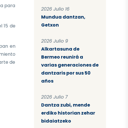
ia para
2026 Julio 16
Mundua dantzan,
Getxon
l 15 de
2026 Julio 9
ipan en
Alkartasuna de
imiento
Bermeo reunirá a
arte de
varias generaciones de
dantzaris por sus 50
años
2026 Julio 7
Dantza zubi, mende
erdiko historian zehar
bidaiatzeko