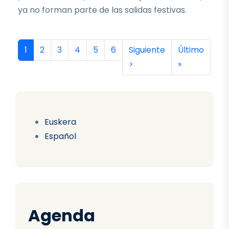
ya no forman parte de las salidas festivas.
Paginación
Página actual
Página
Página
Página
Página
Página
Siguiente página
Última págin
1
2
3
4
5
6
Siguiente
Último
>
»
Euskera
Español
Agenda