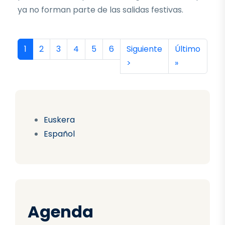
ya no forman parte de las salidas festivas.
Paginación
Página actual
Página
Página
Página
Página
Página
Siguiente página
Última págin
1
2
3
4
5
6
Siguiente
Último
>
»
Euskera
Español
Agenda