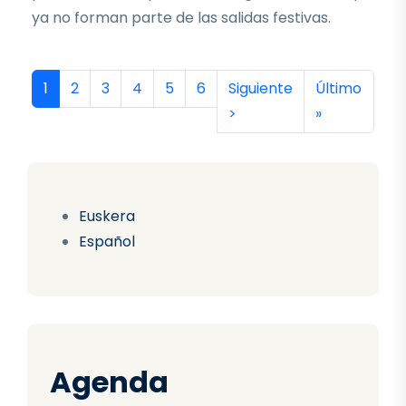
ya no forman parte de las salidas festivas.
Paginación
Página actual
Página
Página
Página
Página
Página
Siguiente página
Última págin
1
2
3
4
5
6
Siguiente
Último
>
»
Euskera
Español
Agenda