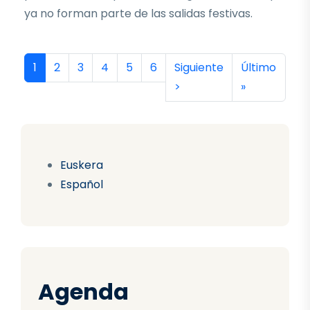
ya no forman parte de las salidas festivas.
Paginación
Página actual
Página
Página
Página
Página
Página
Siguiente página
Última págin
1
2
3
4
5
6
Siguiente
Último
>
»
Euskera
Español
Agenda