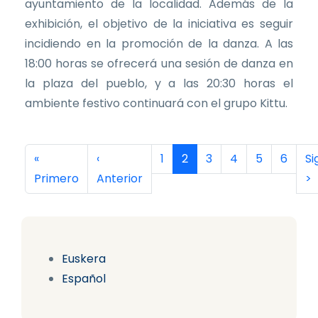
ayuntamiento de la localidad. Además de la
exhibición, el objetivo de la iniciativa es seguir
incidiendo en la promoción de la danza. A las
18:00 horas se ofrecerá una sesión de danza en
la plaza del pueblo, y a las 20:30 horas el
ambiente festivo continuará con el grupo Kittu.
Paginación
Primera página
Página anterior
Página
Página actual
Página
Página
Página
Página
Si
«
‹
1
2
3
4
5
6
Si
Primero
Anterior
>
Euskera
Español