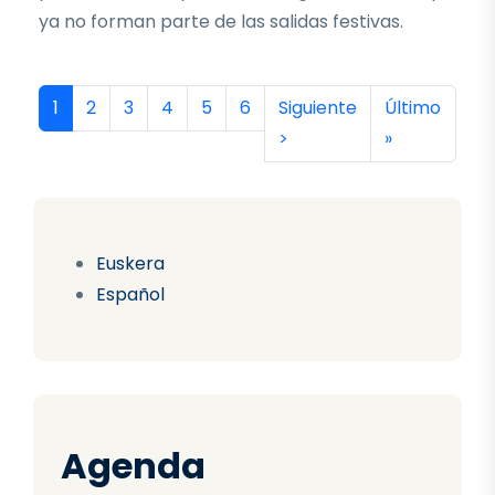
ya no forman parte de las salidas festivas.
Paginación
Página actual
Página
Página
Página
Página
Página
Siguiente página
Última págin
1
2
3
4
5
6
Siguiente
Último
>
»
Euskera
Español
Agenda