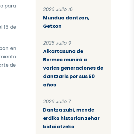
ia para
2026 Julio 16
Mundua dantzan,
Getxon
l 15 de
2026 Julio 9
ipan en
Alkartasuna de
imiento
Bermeo reunirá a
arte de
varias generaciones de
dantzaris por sus 50
años
2026 Julio 7
Dantza zubi, mende
erdiko historian zehar
bidaiatzeko