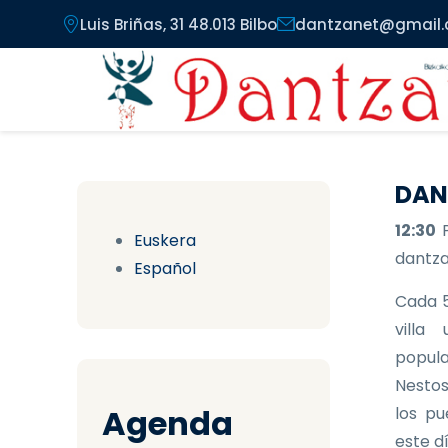
Pasar al contenido principal
Luis Briñas, 31 48.013 Bilbo
dantzanet@gmail
DAN
12:30
Euskera
dantzar
Español
Cada 5
villa
popula
Nestos
Agenda
los pu
este d