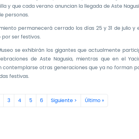
Villa y que cada verano anuncian la llegada de Aste Nagus
de personas.
imiento permanecerá cerrado los días 25 y 31 de julio y e
 por ser festivos.
Museo se exhibirán los gigantes que actualmente partic
lebraciones de Aste Nagusia, mientras que en el Yac
 contemplarse otras generaciones que ya no forman p
idas festivas.
inación
a actual
ágina
Página
Página
Página
Página
Siguiente página
Última página
3
4
5
6
Siguiente >
Último »