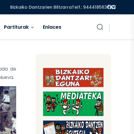
Facebook
Vimeo
Bizkaiko Dantzarien Biltzarra
Telf.: 944418563
Partiturak
Enlaces
ada de
 Nueva.