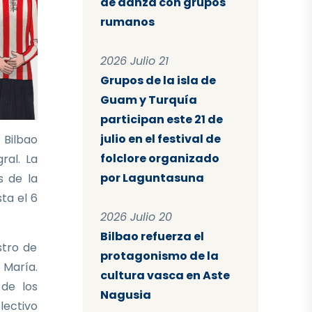
de danza con grupos
rumanos
2026 Julio 21
Grupos de la isla de
Guam y Turquía
participan este 21 de
julio en el festival de
 Bilbao
folclore organizado
ral. La
por Laguntasuna
s de la
sta el 6
2026 Julio 20
Bilbao refuerza el
stro de
protagonismo de la
 María.
cultura vasca en Aste
 de los
Nagusia
lectivo