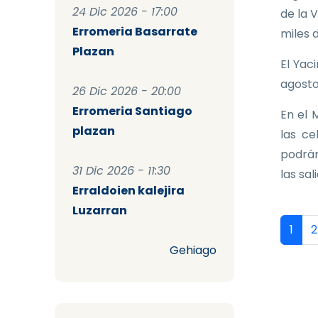
24 Dic 2026 - 17:00
de la 
Erromeria Basarrate
miles 
Plazan
El Yac
agosto
26 Dic 2026 - 20:00
Erromeria Santiago
En el 
plazan
las ce
podrán
31 Dic 2026 - 11:30
las sal
Erraldoien kalejira
Luzarran
Pag
Págin
P
1
2
Gehiago