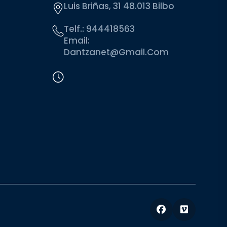
Luis Briñas, 31 48.013 Bilbo
Telf.:
944418563
Email:
Dantzanet@gmail.com
Facebook
Vimeo