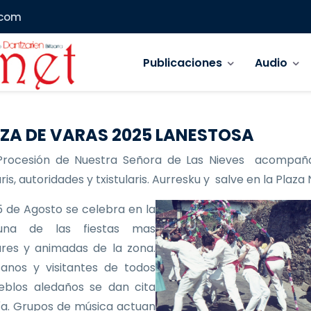
.com
Navegación principal
Publicaciones
Audio
ZA DE VARAS 2025 LANESTOSA
Procesión de Nuestra Señora de Las Nieves acompañ
is, autoridades y txistularis. Aurresku y salve en la Plaza
 de Agosto se celebra en la
 una de las fiestas mas
res y animadas de la zona.
anos y visitantes de todos
eblos aledaños se dan cita
ía. Grupos de música actuan