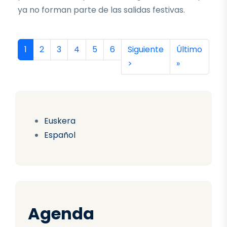
ya no forman parte de las salidas festivas.
Paginación
Página actual
Página
Página
Página
Página
Página
Siguiente página
Última págin
1
2
3
4
5
6
Siguiente
Último
>
»
Euskera
Español
Agenda