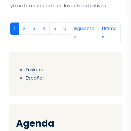
ya no forman parte de las salidas festivas.
Paginación
Página actual
Página
Página
Página
Página
Página
Siguiente página
Última págin
1
2
3
4
5
6
Siguiente
Último
>
»
Euskera
Español
Agenda