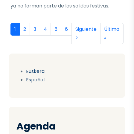
ya no forman parte de las salidas festivas.
Paginación
Página actual
Página
Página
Página
Página
Página
Siguiente página
Última págin
1
2
3
4
5
6
Siguiente
Último
>
»
Euskera
Español
Agenda