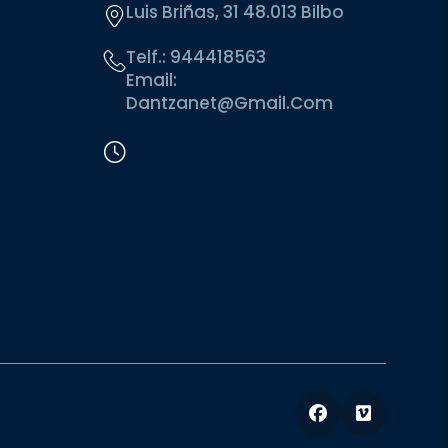
Luis Briñas, 31 48.013 Bilbo
Telf.:
944418563
Email:
Dantzanet@gmail.com
Facebook
Vimeo