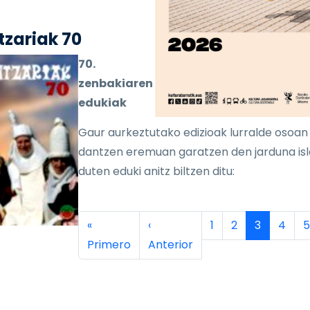
zariak 70
70.
zenbakiaren
edukiak
Gaur aurkeztutako edizioak lurralde osoan
dantzen eremuan garatzen den jarduna is
duten eduki anitz biltzen ditu:
inación
Primera página
Página anterior
Página
Página
Página ac
Págin
P
«
‹
1
2
3
4
5
Primero
Anterior