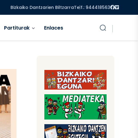
Facebook
Vimeo
Bizkaiko Dantzarien Biltzarra
Telf.: 944418563
Partiturak
Enlaces