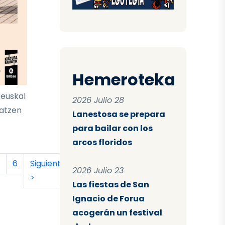
Hemeroteka
 euskal
2026 Julio 28
latzen
Lanestosa se prepara
para bailar con los
arcos floridos
tual
a
ágina
Página
Siguiente página
Última página
6
Siguiente
Último
2026 Julio 23
>
»
Las fiestas de San
Ignacio de Forua
acogerán un festival