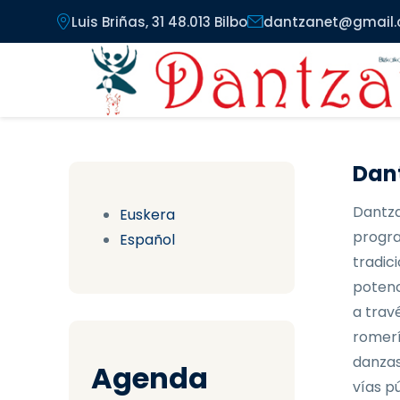
Pasar al contenido principal
Luis Briñas, 31 48.013 Bilbo
dantzanet@gmail
Dant
Dantza
Euskera
progra
Español
tradici
potenc
a trav
romerí
danzas
Agenda
vías pú