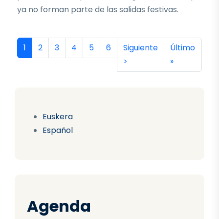
ya no forman parte de las salidas festivas.
Paginación
Página actual
Página
Página
Página
Página
Página
Siguiente página
Última págin
1
2
3
4
5
6
Siguiente
Último
>
»
Euskera
Español
Agenda