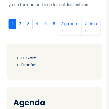
ya no forman parte de las salidas festivas.
Paginación
Página actual
Página
Página
Página
Página
Página
Siguiente página
Última págin
1
2
3
4
5
6
Siguiente
Último
>
»
Euskera
Español
Agenda