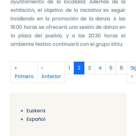
ayuntamiento de la localidad. Además de la
exhibición, el objetivo de la iniciativa es seguir
incidiendo en la promoción de la danza. A las
18:00 horas se ofrecerá una sesión de danza en
la plaza del pueblo, y a las 20:30 horas el
ambiente festivo continuará con el grupo Kittu.
Paginación
Primera página
Página anterior
Página
Página actual
Página
Página
Página
Página
Si
«
‹
1
2
3
4
5
6
Si
Primero
Anterior
>
Euskera
Español