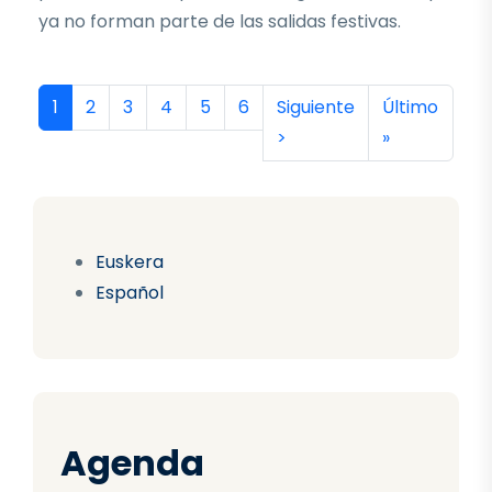
ya no forman parte de las salidas festivas.
Paginación
Página actual
Página
Página
Página
Página
Página
Siguiente página
Última págin
1
2
3
4
5
6
Siguiente
Último
>
»
Euskera
Español
Agenda