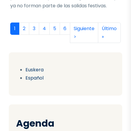
ya no forman parte de las salidas festivas.
Paginación
Página actual
Página
Página
Página
Página
Página
Siguiente página
Última págin
1
2
3
4
5
6
Siguiente
Último
>
»
Euskera
Español
Agenda